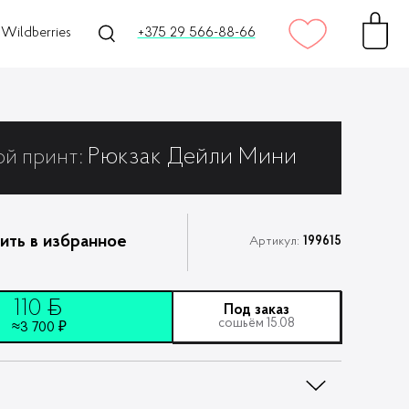
Wildberries
+375 29 566-88-66
Рюкзак Дейли Мини
ой принт:
ить в избранное
Артикул:
199615
110
ƃ
Под заказ
сошьём 15.08
≈3 700 ₽