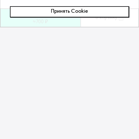
Принять Сookie
19
ƃ
В корзину
≈700 ₽
Похожие товары