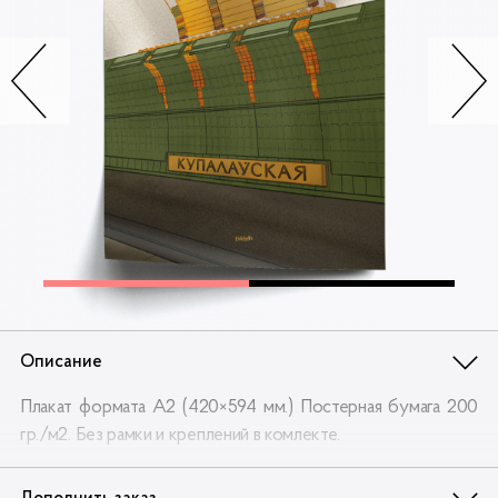
Контакты
Опт
Доставка
Скидки
Wildberries
Описание
Плакат формата А2 (420×594 мм.) Постерная бумага 200
гр./м2. Без рамки и креплений в комлекте.