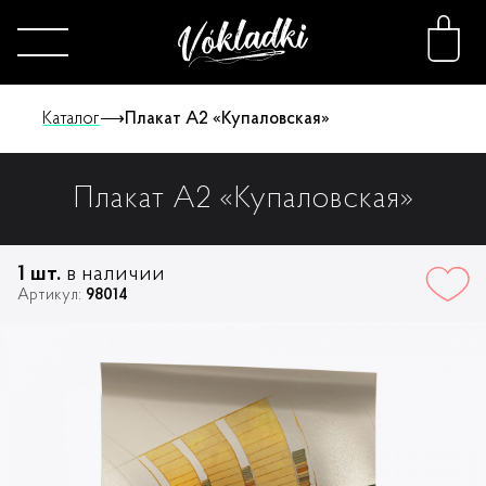
Каталог
⟶
Плакат А2 «Купаловская»
Плакат А2 «Купаловская»
Каталог
Принты
1 шт.
в наличии
Артикул:
98014
Конструктор
О нас
FAQ