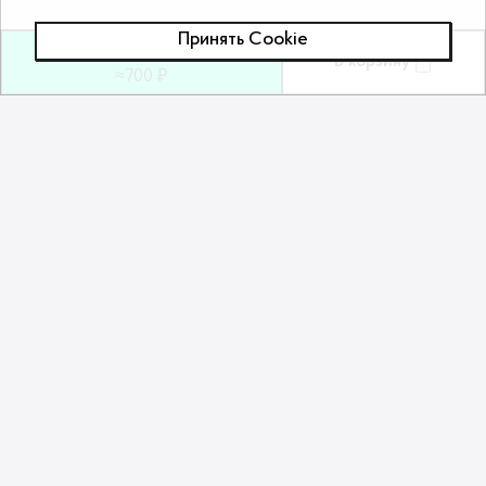
Принять Сookie
19
ƃ
В корзину
≈700 ₽
Похожие товары