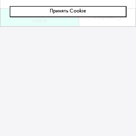
Принять Сookie
19
ƃ
В корзину
≈700 ₽
Похожие товары