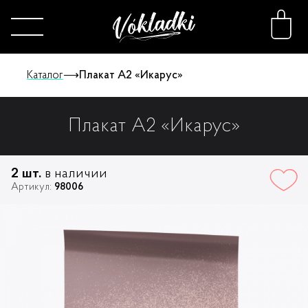
Каталог
⟶
Плакат А2 «Икарус»
Плакат А2 «Икарус»
Каталог
Принты
2 шт.
в наличии
Артикул:
98006
Конструктор
О нас
FAQ