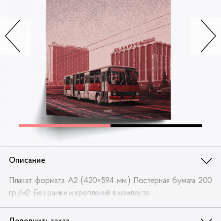
Контакты
Опт
Доставка
Скидки
Wildberries
Описание
Плакат формата А2 (420×594 мм.) Постерная бумага 200
гр./м2. Без рамки и креплений в комлекте.