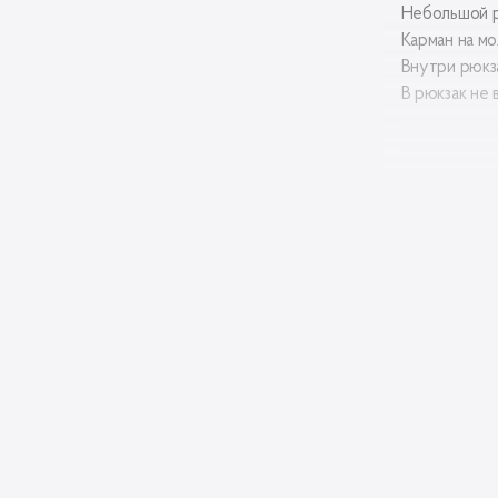
Небольшой р
Карман на мо
Внутри рюкза
В рюкзак не 
Матери
верха:
Матери
подкла