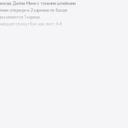
юкзак Дейли Мини с тонкими шлейками.
лнии спереди и 2 кармана по бокам.
ка имеются 1 карман.
вмещается ноутбук или лист А4!
ал
Оксфорд 600D с водозащитным PU покрытием
(полиэстер)
ал
Оксфорд 210D с водозащитным PU
дки:
покрытием (полиэстер)