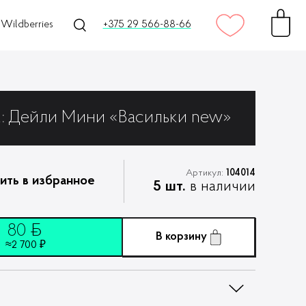
Wildberries
+375 29 566-88-66
Дейли Мини «Васильки new»
к:
Артикул:
104014
ить в избранное
5 шт.
в наличии
80
ƃ
В корзину
≈2 700 ₽