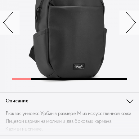
Контакты
Опт
Доставка
Скидки
Wildberries
Описание
Рюкзак унисекс Урбан в размере М из искусственной кожи.
Лицевой карман на молнии и два боковых кармана.
Карман на спинке.
Внутри уплотнённый мягким изолоном карман для