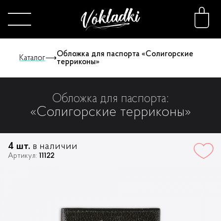
Обложка для паспорта «Солигорские
Каталог
⟶
терриконы»
Каталог
Обложка для паспорта:
«Солигорские терриконы»
Принты
4 шт.
в наличии
Конструктор
Артикул:
11122
О нас
FAQ