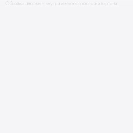
Обложка плотная – внутри имеется прослойка картона.
Материал верха:
Натуральная кожа
Материал подкладки: :
Полиэстер
Высота:
13,7 см
Длина:
9,8 см
Гарантия:
100 дней
Изготовитель: ЧУП Кориум Тренд (Беларусь)
Сделано в Республике Беларусь ❤️