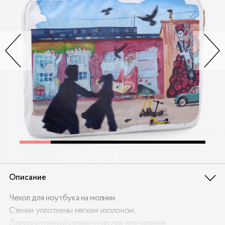
Контакты
Опт
Доставка
Скидки
Wildberries
Описание
Чехол для ноутбука на молнии.
Стенки уплотнены мягким изолоном.
Дополнительный карман снаружи для зарядки.