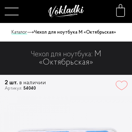
Каталог
⟶
Чехол для ноутбука M «Октябрьская»
M
Чехол для ноутбука:
Каталог
«Октябрьская»
Принты
2 шт.
в наличии
Артикул:
54040
Конструктор
О нас
FAQ