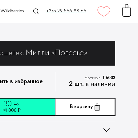
Wildberries
+375 29 566-88-66
Милли «Полесье»
ошелёк:
Артикул:
116003
ить в избранное
2 шт.
в наличии
30
ƃ
В корзину
≈1 000 ₽