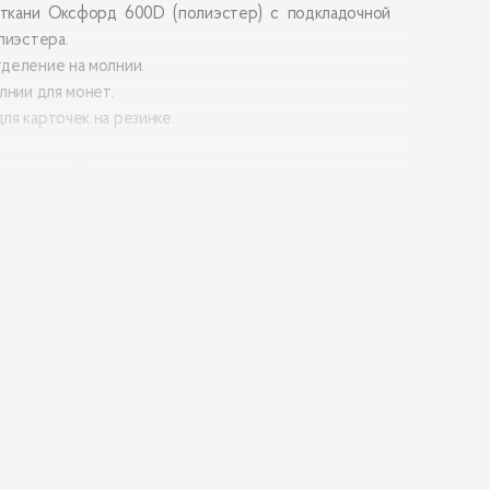
ткани Оксфорд 600D (полиэстер) с подкладочной
лиэстера.
деление на молнии.
лнии для монет.
я карточек на резинке.
ал
Оксфорд 600D с водозащитным PU покрытием
(полиэстер)
ал
Оксфорд 210D с водозащитным PU