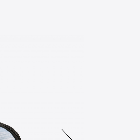
подкла
Высота:
Длина:
Ширина
Отделе
Отделе
Гаранти
Изготовител
Сделано в Р