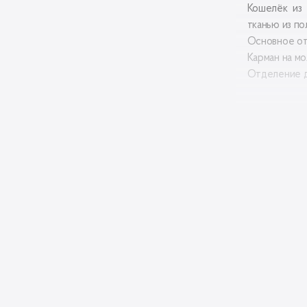
Кошелёк из 
тканью из по
Основное от
Карман на мо
Отделение дл
Матери
верха:
Матери