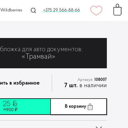
Wildberries
+375 29 566-88-66
бложка для авто документов:
«Трамвай»
Артикул:
108007
ить в избранное
7 шт.
в наличии
25
ƃ
В корзину
≈900 ₽