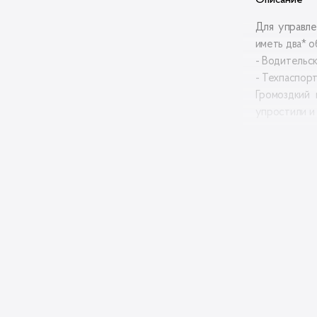
Описание
Для управле
иметь два* о
- Водительс
- Техпаспор
Громоздкий
упростили и
* — бывают 
Матери
Материа
Высота:
Длина:
Гаранти