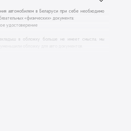
ния автомобилем в Беларуси при себе необходимо
бязательных «физических» документа:
кое удостоверение
т
 вкладыш в обложку больше не имеет смысла, мы
 уменьшили обложку для авто документов.
исключения
ал верха:
Натуральная кожа
л подкладки: :
Полиэстер
10,8 см
8,3 см
я:
100 дней