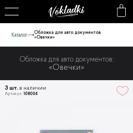
Обложка для авто документов
Каталог
⟶
«Овечки»
Каталог
Обложка для авто документов:
«Овечки»
Принты
3 шт.
в наличии
Конструктор
Артикул:
108004
О нас
FAQ