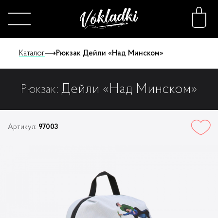
Каталог
⟶
Рюкзак Дейли «Над Минском»
Дейли «Над Минском»
Рюкзак:
Каталог
Принты
Артикул:
97003
Конструктор
О нас
FAQ