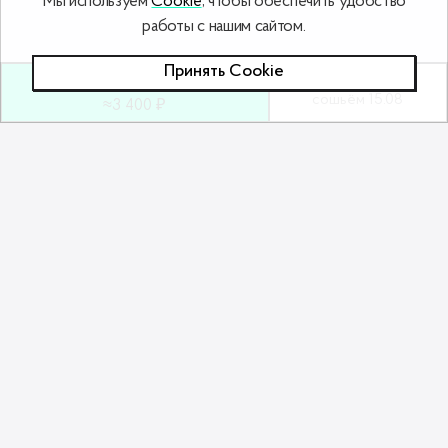
Мы используем
Cookie
, чтобы обеспечить удобство
работы с нашим сайтом.
Принять Сookie
100
ƃ
Под заказ
сошьём 15.08
≈3 400 ₽
Похожие товары