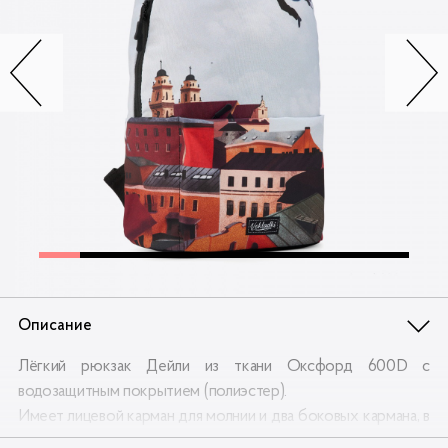
Контакты
Опт
Доставка
Скидки
Wildberries
Описание
Лёгкий рюкзак Дейли из ткани Оксфорд 600D с
водозащитным покрытием (полиэстер).
Имеет лицевой карман для молнии и два боковых кармана, в
боковой карман помещается поллитровая бутылка воды.