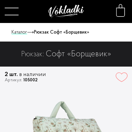
Каталог
⟶
Рюкзак Софт «Борщевик»
Софт «Борщевик»
Рюкзак:
Каталог
Принты
2 шт.
в наличии
Артикул:
105002
Конструктор
О нас
FAQ