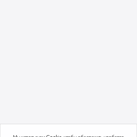
Изготовитель: ЧУП Кориум Тренд (Беларусь)
Сделано в Республике Беларусь ❤️