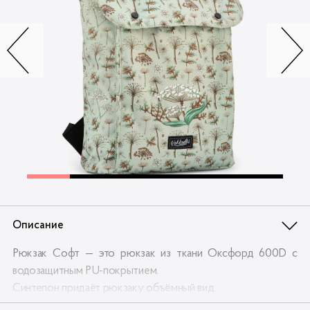
Контакты
Опт
Доставка
Скидки
Wildberries
Описание
Рюкзак Софт — это рюкзак из ткани Оксфорд 600D c
водозащитным PU-покрытием.
Синтепон придаёт рюкзаку объёмный вид.
Внутри рюкзака есть карман на молнии, карман для