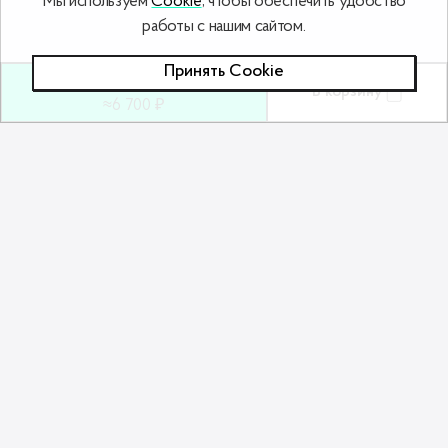
Мы используем
Cookie
, чтобы обеспечить удобство
работы с нашим сайтом.
Принять Сookie
200
ƃ
В корзину
≈6 700 ₽
Похожие товары