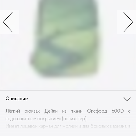
Контакты
Опт
Доставка
Скидки
Wildberries
Описание
Лёгкий рюкзак Дейли из ткани Оксфорд 600D с
водозащитным покрытием (полиэстер).
Имеет лицевой карман для молнии и два боковых кармана, в
боковой карман помещается поллитровая бутылка воды.