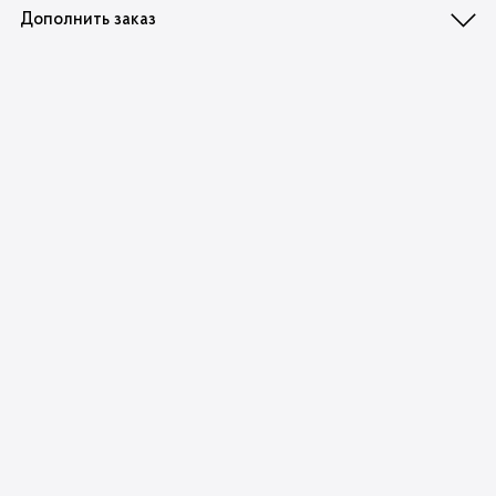
Дополнить заказ
Значок
Блокнот А5
металлический "Я
«Трамвай»‎
крычу"
8
Ƃ
15
Ƃ
В корзину
В корзину