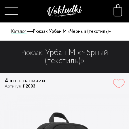
Каталог
⟶
Рюкзак Урбан M «Чёрный (текстиль)»
Урбан M «Чёрный
Рюкзак:
Каталог
(текстиль)»
Принты
4 шт.
в наличии
Артикул:
112003
Конструктор
О нас
FAQ