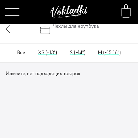
Чехлы для ноутбука
Кошельки и косметички
Чехлы для ноутбука
Сортировка
Все
XS (~13")
S (~14")
M (~15-16")
Каталог
Извините, нет подходящих товаров
Принты
Конструктор
О нас
FAQ