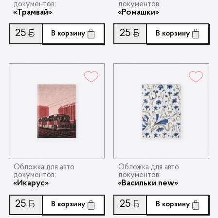
документов:
документов:
«Трамвай»
«Ромашки»
Контакты
25
25
Ƃ
Ƃ
В корзину
В корзину
Опт
Доставка
Скидки
Wildberries
Обложка для авто
Обложка для авто
документов:
документов:
«Икарус»
«Васильки new»
25
25
Ƃ
Ƃ
В корзину
В корзину