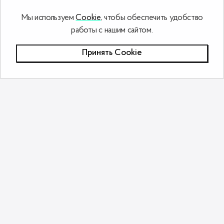
Мы используем
Cookie
, чтобы обеспечить удобство
работы с нашим сайтом.
Принять Сookie
Режим работы
+375 29 566-88-66
Пн.-Пт.: 11:00 – 19:00
Сб.-Вс.: 11:00 – 17:00