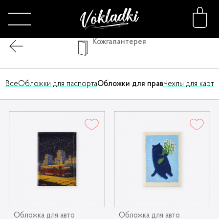
Кожгалантерея
Кожгалантерея
Подарочные сертификаты и у
Сортировка
Все
Обложки для паспорта
Обложки для прав
Чехлы для карт
Каталог
Принты
Конструктор
О нас
FAQ
Обложка для авто
Обложка для авто