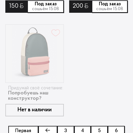
Под заказ
Под заказ
150
200
Ƃ
Ƃ
сошьём 15.08
сошьём 15.08
Придумай своё сочетание:
Попробуешь наш
конструктор?
Нет в наличии
Первая
←
3
4
5
6